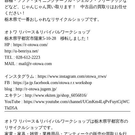
器棚・ソファ・ダイニングテーブル・シェルフ・フリーラック
な
どなど、じゃんじゃん買い取ります！
中古品
の
買取
りはお任せ
ください！
栃木県で一番おしゃれなリサイクルショップです。
オトワ リバース＆リバイバルワークショップ
栃木県宇都宮市陽東5-10-28 移転しました！
HP : https://r-otowa.com/
http://u-benriya.net/
TEL : 028-612-2223
MAIL : mail@r-otowa.com
インスタグラム : https://www.instagram.com/otowa_rrws/
FB : https://ja-jp.facebook.com/otowa.r.r.workshop
blog : http://r-otowa.jugem.jp/
エキテン : http://www.ekiten.jp/shop_6056816/
YouTube : https://www.youtube.com/channel/UCmKm4LqPvFuytCijWC
TkD5A
オトワ リバース＆リバイバルワークショップは栃木県宇都宮市の
リサイクルショップです。
家電・家具・雑貨・業務用品・アンティークの販売や買取りを行