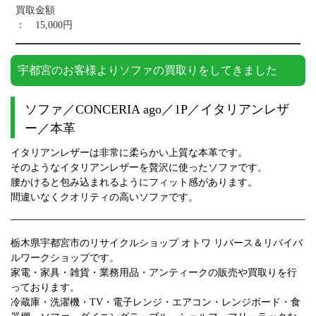
買取金額
： 15,000円
宇都宮のお客様よりソファの買取りをしてきました
ソファ／CONCERIA ago／1P／イタリアンレザ
ー／本革
イタリアンレザーは非常に柔らかい上質な本革です。
そのようなイタリアンレザーを贅沢に使ったソファです。
腰かけると包み込まれるようにフィット感があります。
間違いなくクオリティの高いソファです。
栃木県宇都宮市
の
リサイクルショップ
オトワ リバース＆リバイバ
ルワークショップです。
家電・家具・雑貨・業務用品・アンティーク
の
販売
や
買取
りを行
っております。
冷蔵庫・洗濯機・TV・電子レンジ・エアコン・レンジボード・食