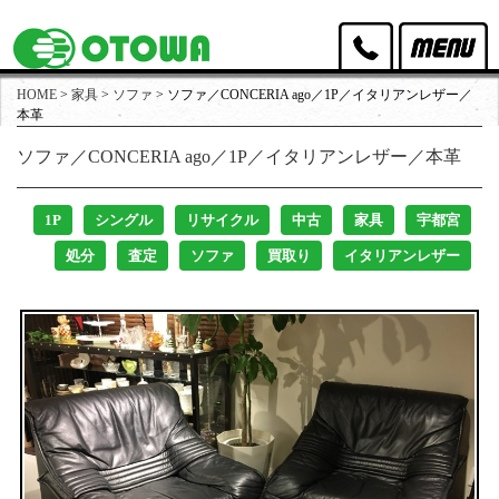
HOME
>
家具
>
ソファ
>
ソファ／CONCERIA ago／1P／イタリアンレザー／
オトワリバースのポリシー
本革
ソファ／CONCERIA ago／1P／イタリアンレザー／本革
取扱家具
取扱家電
1P
シングル
リサイクル
中古
家具
宇都宮
処分
査定
ソファ
買取り
イタリアンレザー
買取実績
出張買取・店頭買取
スタッフ紹介
店舗アクセス