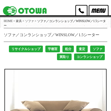
HOME
>
家具
>
ソファ
>
ソファ／コンランショップ／WINSLOW／1.5シータ
オトワリバースのポリシー
ー
ソファ／コンランショップ／WINSLOW／1.5シーター
取扱家具
取扱家電
リサイクルショップ
宇都宮
処分
査定
ソファ
買取り
コンランショップ
買取実績
出張買取・店頭買取
スタッフ紹介
店舗アクセス