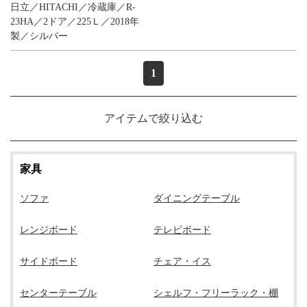
日立／HITACHI／冷蔵庫／R-
お問い合わせ
23HA／2ドア／225Ｌ／2018年
製／シルバー
1
アイテムで絞り込む
家具
ソファ
ダイニングテーブル
レンジボード
テレビボード
サイドボード
チェア・イス
センターテーブル
シェルフ・フリーラック・棚