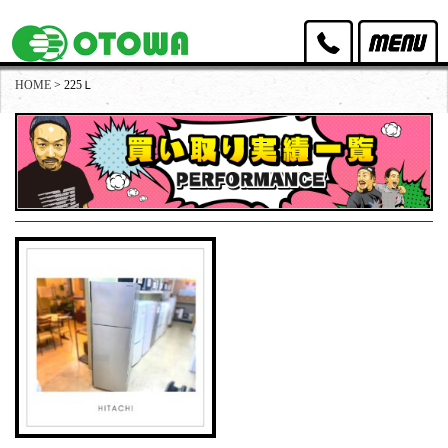
HOME
>
225Ｌ
オトワリバースのポリシー
取扱家具
取扱家電
買取実績
出張買取・店頭買取
スタッフ紹介
店舗アクセス