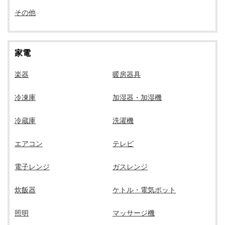
その他
家電
楽器
暖房器具
冷凍庫
加湿器・加湿機
冷蔵庫
洗濯機
エアコン
テレビ
電子レンジ
ガスレンジ
炊飯器
ケトル・電気ポット
照明
マッサージ機