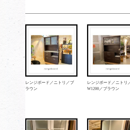
お問い合わせ
レンジボード／ニトリ／ブ
レンジボード／ニトリ
ラウン
W1200／ブラウン