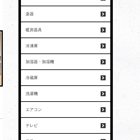
楽器
暖房器具
冷凍庫
加湿器・加湿機
冷蔵庫
洗濯機
エアコン
テレビ