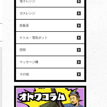
電子レンジ
ガスレンジ
炊飯器
ケトル・電気ポット
照明
マッサージ機
その他