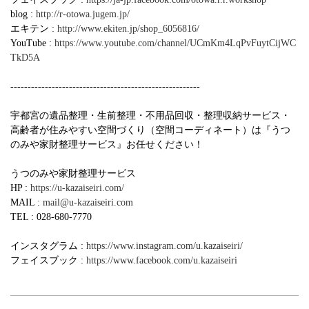
blog :
http://r-otowa.jugem.jp/
エキテン :
http://www.ekiten.jp/shop_6056816/
YouTube :
https://www.youtube.com/channel/UCmKm4LqPvFuytCijWC
TkD5A
-------------------------------------------------------
宇都宮の遺品整理・生前整理・不用品回収・整理収納サービス・
高齢者が住みやすい空間づくり（空間コーディネート）は『うつ
のみや家財整理サービス』お任せください！
うつのみや家財整理サービス
HP :
https://u-kazaiseiri.com/
MAIL :
mail@u-kazaiseiri.com
TEL : 028-680-7770
インスタグラム :
https://www.instagram.com/u.kazaiseiri/
フェイスブック :
https://www.facebook.com/u.kazaiseiri