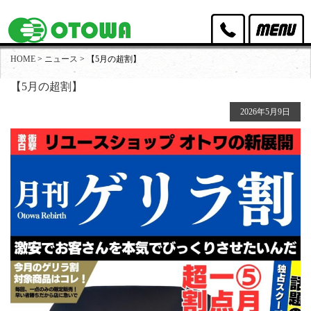
HOME
>
ニュース
> 【5月の超割】
オトワリバースのポリシー
【5月の超割】
取扱家具
2026年5月9日
取扱家電
買取実績
出張買取・店頭買取
スタッフ紹介
店舗アクセス