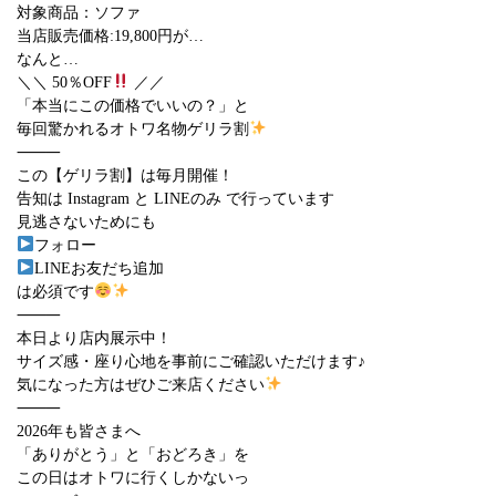
対象商品：ソファ
当店販売価格:19,800円が…
なんと…
＼＼ 50％OFF
／／
「本当にこの価格でいいの？」と
毎回驚かれるオトワ名物ゲリラ割
⸻
この【ゲリラ割】は毎月開催！
告知は Instagram と LINEのみ で行っています
見逃さないためにも
フォロー
LINEお友だち追加
は必須です
⸻
本日より店内展示中！
サイズ感・座り心地を事前にご確認いただけます♪
気になった方はぜひご来店ください
⸻
2026年も皆さまへ
「ありがとう」と「おどろき」を
この日はオトワに行くしかないっ