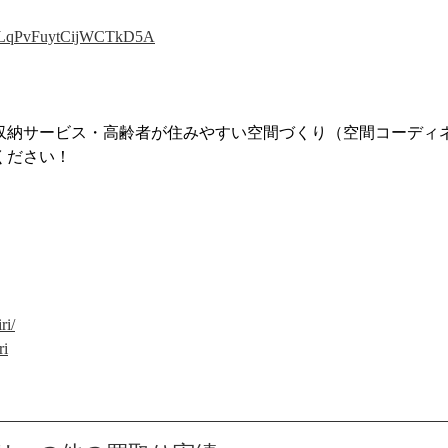
m4LqPvFuytCijWCTkD5A
収納サービス・高齢者が住みやすい空間づくり（空間コーディ
ください！
ri/
ri