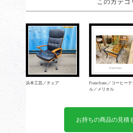
このカテゴ
浜本工芸／チェア
Francfranc／コーヒー
ル／メリオル
お持ちの商品の見積