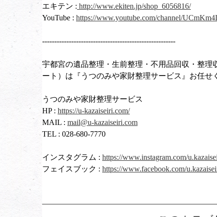
エキテン :
http://www.ekiten.jp/shop_6056816/
YouTube :
https://www.youtube.com/channel/UCmK
-------------------------------------------------------
宇都宮の遺品整理・生前整理・不用品回収・整理
ート）は『うつのみや家財整理サービス』お任せ
うつのみや家財整理サービス
HP :
https://u-kazaiseiri.com/
MAIL :
mail@u-kazaiseiri.com
TEL : 028-680-7770
インスタグラム :
https://www.instagram.com/u.kazaisei
フェイスブック :
https://www.facebook.com/u.kazaisei