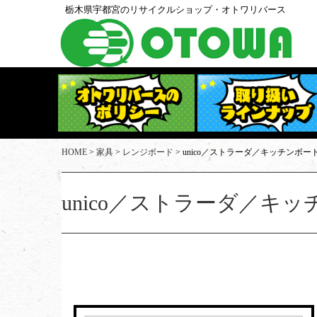
栃木県宇都宮のリサイクルショップ・オトワリバース
オトワリバースのポリシー
取扱家具
HOME
>
家具
>
レンジボード
>
unico／ストラーダ／キッチンボー
取扱家電
unico／ストラーダ／キ
買取実績
出張買取・店頭買取
スタッフ紹介
店舗アクセス