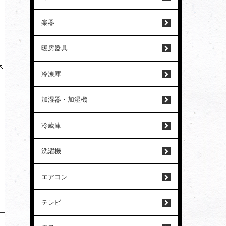
楽器
暖房器具
ネ
冷凍庫
加湿器・加湿機
冷蔵庫
洗濯機
エアコン
テレビ