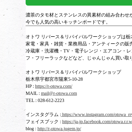
濃茶のタモ材とステンレスの異素材の組み合わせ
今でも人気の高いキッチンボードです。
オトワ リバース＆リバイバルワークショップは
家電・家具・雑貨・業務用品・アンティークの販
冷蔵庫・洗濯機・TV・電子レンジ・エアコン・
フ・フリーラックなどなど、じゃんじゃん買い取
オトワ リバース＆リバイバルワークショップ
栃木県宇都宮市陽東5-10-28
HP :
https://r-otowa.com/
MAIL :
mail@r-otowa.com
TEL : 028-612-2223
インスタグラム :
https://www.instagram.com/otowa_rr
フェイスブック :
https://ja-jp.facebook.com/otowa.r.r
blog :
http://r-otowa.jugem.jp/