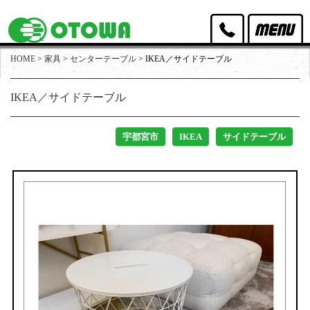
HOME
>
家具
>
センターテーブル
>
IKEA／サイドテーブル
オトワリバースのポリシー
IKEA／サイドテーブル
取扱家具
取扱家電
宇都宮市
IKEA
サイドテーブル
買取実績
出張買取・店頭買取
スタッフ紹介
店舗アクセス