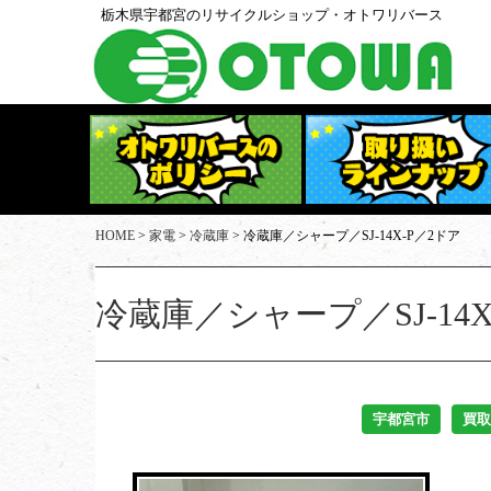
栃木県宇都宮のリサイクルショップ・オトワリバース
オトワリバースのポリシー
取扱家具
HOME
>
家電
>
冷蔵庫
>
冷蔵庫／シャープ／SJ-14X-P／2ドア
取扱家電
冷蔵庫／シャープ／SJ-14X
買取実績
出張買取・店頭買取
宇都宮市
買取
スタッフ紹介
店舗アクセス