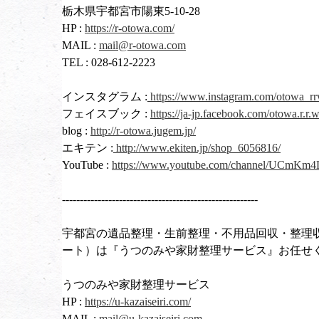
栃木県宇都宮市陽東5-10-28
HP :
https://r-otowa.com/
MAIL :
mail@r-otowa.com
TEL : 028-612-2223
インスタグラム :
https://www.instagram.com/otowa_rr
フェイスブック :
https://ja-jp.facebook.com/otowa.r.r
blog :
http://r-otowa.jugem.jp/
エキテン :
http://www.ekiten.jp/shop_6056816/
YouTube :
https://www.youtube.com/channel/UCmK
-------------------------------------------------------
宇都宮の遺品整理・生前整理・不用品回収・整理
ート）は『うつのみや家財整理サービス』お任せ
うつのみや家財整理サービス
HP :
https://u-kazaiseiri.com/
MAIL :
mail@u-kazaiseiri.com