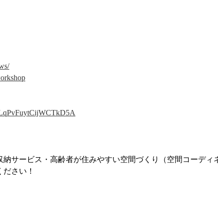
ws/
.workshop
m4LqPvFuytCijWCTkD5A
収納サービス・高齢者が住みやすい空間づくり（空間コーディ
ください！