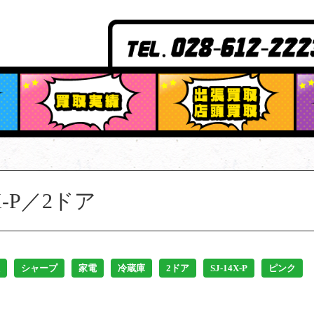
-P／2ドア
シャープ
家電
冷蔵庫
2ドア
SJ-14X-P
ピンク