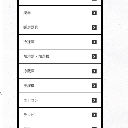
楽器
暖房器具
冷凍庫
加湿器・加湿機
冷蔵庫
洗濯機
ネ
エアコン
テレビ