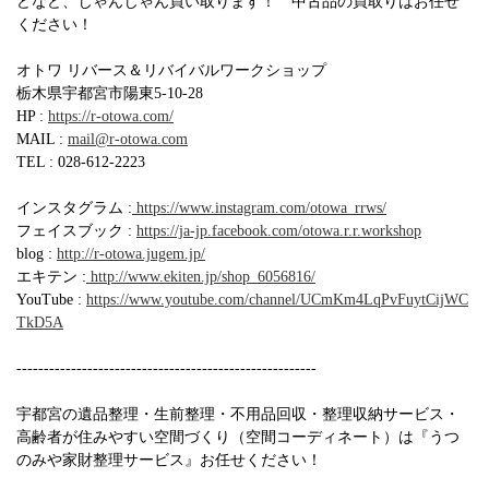
どなど、じゃんじゃん買い取ります！ 中古品の買取りはお任せ
ください！
オトワ リバース＆リバイバルワークショップ
栃木県宇都宮市陽東5-10-28
HP :
https://r-otowa.com/
MAIL :
mail@r-otowa.com
TEL : 028-612-2223
インスタグラム :
https://www.instagram.com/otowa_rrws/
フェイスブック :
https://ja-jp.facebook.com/otowa.r.r.workshop
blog :
http://r-otowa.jugem.jp/
エキテン :
http://www.ekiten.jp/shop_6056816/
YouTube :
https://www.youtube.com/channel/UCmKm4LqPvFuytCijWC
TkD5A
-------------------------------------------------------
宇都宮の遺品整理・生前整理・不用品回収・整理収納サービス・
高齢者が住みやすい空間づくり（空間コーディネート）は『うつ
のみや家財整理サービス』お任せください！