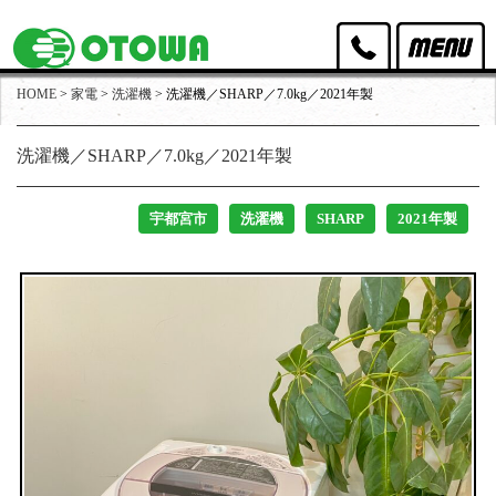
HOME
>
家電
>
洗濯機
>
洗濯機／SHARP／7.0kg／2021年製
オトワリバースのポリシー
洗濯機／SHARP／7.0kg／2021年製
取扱家具
取扱家電
宇都宮市
洗濯機
SHARP
2021年製
買取実績
出張買取・店頭買取
スタッフ紹介
店舗アクセス