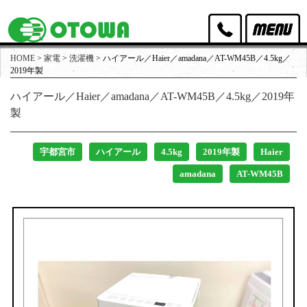
HOME
>
家電
>
洗濯機
>
ハイアール／Haier／amadana／AT-WM45B／4.5kg／
オトワリバースのポリシー
2019年製
ハイアール／Haier／amadana／AT-WM45B／4.5kg／2019年
取扱家具
製
取扱家電
宇都宮市
ハイアール
4.5kg
2019年製
Haier
買取実績
amadana
AT-WM45B
出張買取・店頭買取
スタッフ紹介
店舗アクセス