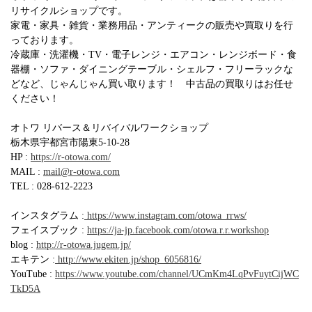
リサイクルショップです。
家電・家具・雑貨・業務用品・アンティークの販売や買取りを行
っております。
冷蔵庫・洗濯機・TV・電子レンジ・エアコン・レンジボード・食
器棚・ソファ・ダイニングテーブル・シェルフ・フリーラックな
どなど、じゃんじゃん買い取ります！ 中古品の買取りはお任せ
ください！
オトワ リバース＆リバイバルワークショップ
栃木県宇都宮市陽東5-10-28
HP :
https://r-otowa.com/
MAIL :
mail@r-otowa.com
TEL : 028-612-2223
インスタグラム :
https://www.instagram.com/otowa_rrws/
フェイスブック :
https://ja-jp.facebook.com/otowa.r.r.workshop
blog :
http://r-otowa.jugem.jp/
エキテン :
http://www.ekiten.jp/shop_6056816/
YouTube :
https://www.youtube.com/channel/UCmKm4LqPvFuytCijWC
TkD5A