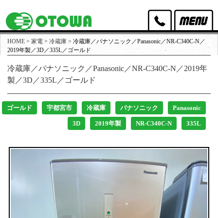
HOME
>
家電
>
冷蔵庫
>
冷蔵庫／パナソニック／Panasonic／NR-C340C-N／
オトワリバースのポリシー
2019年製／3D／335L／ゴールド
冷蔵庫／パナソニック／Panasonic／NR-C340C-N／2019年
取扱家具
製／3D／335L／ゴールド
取扱家電
ゴールド
宇都宮市
冷蔵庫
パナソニック
Panasonic
買取実績
3D
2019年製
NR-C340C-N
335L
出張買取・店頭買取
スタッフ紹介
店舗アクセス