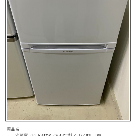
お問い合わせ
商品名
： 冷蔵庫／EJ-R832W／2018年製／2D／83L／白