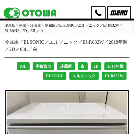
HOME
>
家電
>
冷蔵庫
>
冷蔵庫／ELSONIC／エルソニック／EJ-R832W／
オトワリバースのポリシー
2018年製／2D／83L／白
冷蔵庫／ELSONIC／エルソニック／EJ-R832W／2018年製
取扱家具
／2D／83L／白
取扱家電
83L
宇都宮市
冷蔵庫
白
2D
2018年製
買取実績
ELSONIC
エルソニック
EJ-R832W
出張買取・店頭買取
スタッフ紹介
店舗アクセス