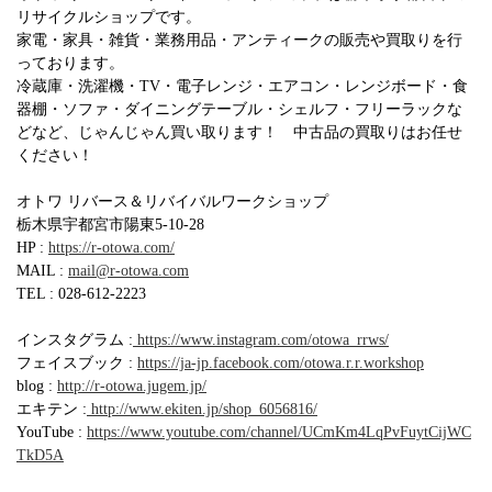
リサイクルショップです。
家電・家具・雑貨・業務用品・アンティークの販売や買取りを行
っております。
冷蔵庫・洗濯機・TV・電子レンジ・エアコン・レンジボード・食
器棚・ソファ・ダイニングテーブル・シェルフ・フリーラックな
どなど、じゃんじゃん買い取ります！ 中古品の買取りはお任せ
ください！
オトワ リバース＆リバイバルワークショップ
栃木県宇都宮市陽東5-10-28
HP :
https://r-otowa.com/
MAIL :
mail@r-otowa.com
TEL : 028-612-2223
インスタグラム :
https://www.instagram.com/otowa_rrws/
フェイスブック :
https://ja-jp.facebook.com/otowa.r.r.workshop
blog :
http://r-otowa.jugem.jp/
エキテン :
http://www.ekiten.jp/shop_6056816/
YouTube :
https://www.youtube.com/channel/UCmKm4LqPvFuytCijWC
TkD5A