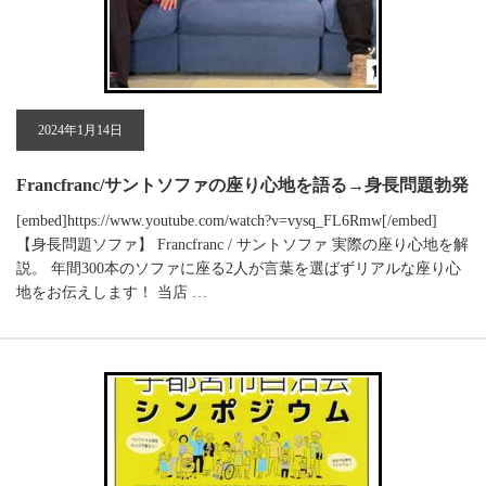
2024年1月14日
Francfranc/サントソファの座り心地を語る→身長問題勃発
[embed]https://www.youtube.com/watch?v=vysq_FL6Rmw[/embed]
【身長問題ソファ】 Francfranc / サントソファ 実際の座り心地を解
説。 年間300本のソファに座る2人が言葉を選ばずリアルな座り心
地をお伝えします！ 当店 …