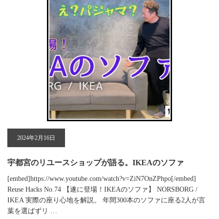
2024年2月16日
宇都宮のリユースショップが語る。IKEAのソファ
[embed]https://www.youtube.com/watch?v=ZiN7OnZPhpo[/embed]
Reuse Hacks No.74 【遂に登場！IKEAのソファ】 NORSBORG /
IKEA 実際の座り心地を解説。 年間300本のソファに座る2人が言
葉を選ばずリ …