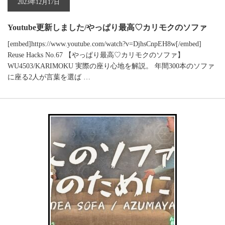
2023年12月17日
Youtube更新しました/やっぱり最高♡カリモクのソファ
[embed]https://www.youtube.com/watch?v=DjhsCnpEH8w[/embed]
Reuse Hacks No.67 【やっぱり最高♡カリモクのソファ】
WU4503/KARIMOKU 実際の座り心地を解説。 年間300本のソファ
に座る2人が言葉を選ば …