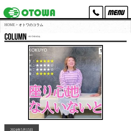
HOME
> オトワのコラム
オトワリバースのポリシー
取扱家具
取扱家電
買取実績
出張買取・店頭買取
スタッフ紹介
店舗アクセス
2024年5月15日